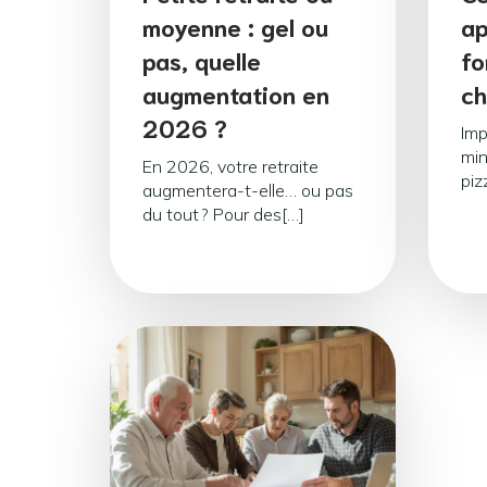
moyenne : gel ou
ap
pas, quelle
fo
augmentation en
ch
2026 ?
Imp
min
En 2026, votre retraite
piz
augmentera-t-elle… ou pas
du tout ? Pour des[…]