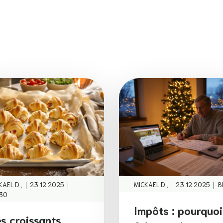
|
|
|
|
KAEL D.,
23.12.2025
MICKAEL D.,
23.12.2025
8
30
Impôts : pourquoi
s croissants